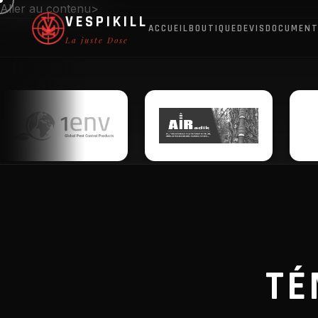
Aller au contenu>
VESPIKILL
ACCUEIL
BOUTIQUE
DEVIS
DOCUMENT
La juste Dose
TÉ