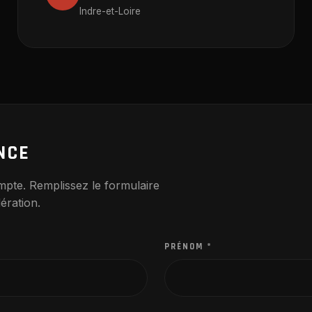
Indre-et-Loire
NCE
mpte. Remplissez le formulaire
ération.
PRÉNOM
*