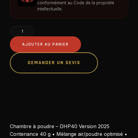
conformément au Code de la propriété
intellectuelle.
quantité
de
Chambre
AJOUTER AU PANIER
à
poudre
DEMANDER UN DEVIS
–
DHP40
Version
2025
Chambre à poudre – DHP40 Version 2025
Contenance 40 g • Mélange air/poudre optimisé •