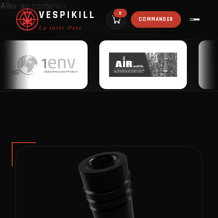
Aller au contenu>
VESPIKILL
0
COMMANDER
La juste Dose
ILS DISTRIBUENT
VESPIKILL